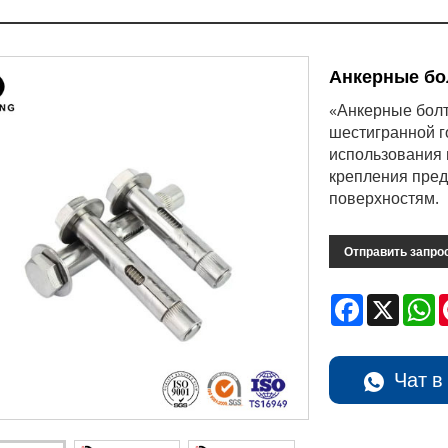
Анкерные бо
«Анкерные болт
шестигранной г
использования 
крепления пред
поверхностям.
Отправить запро
Facebook
X
W
Чат в