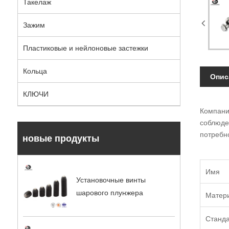
Такелаж
Зажим
Пластиковые и нейлоновые застежки
Кольца
Опис
КЛЮЧИ
Компани
соблюде
потребно
новые продукты
Имя
Установочные винты
шарового плунжера
Матер
Станд