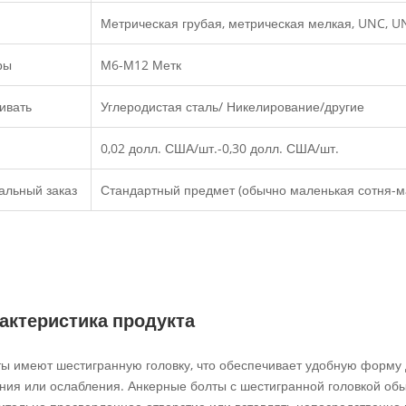
Метрическая грубая, метрическая мелкая, UNC, UN
ры
М6-М12 Метк
ивать
Углеродистая сталь/ Никелирование/другие
0,02 долл. США/шт.-0,30 долл. США/шт.
альный заказ
Стандартный предмет (обычно маленькая сотня-м
актеристика продукта
ты имеют шестигранную головку, что обеспечивает удобную форму 
ния или ослабления. Анкерные болты с шестигранной головкой обыч