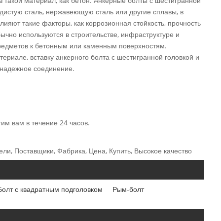
 такой материал, как бетон. Анкерные болты с шестигранной
одистую сталь, нержавеющую сталь или другие сплавы, в
ияют такие факторы, как коррозионная стойкость, прочность
ычно используются в строительстве, инфраструктуре и
предметов к бетонным или каменным поверхностям.
ериале, вставку анкерного болта с шестигранной головкой и
 надежное соединение.
им вам в течение 24 часов.
ели, Поставщики, Фабрика, Цена, Купить, Высокое качество
Болт с квадратным подголовком
Рым-болт