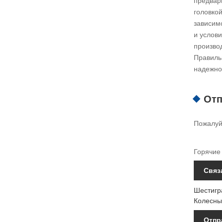
предвар
головко
зависим
и услов
произво
Правильн
надежно
Отп
Пожалуйс
Горячие 
Связ
Шестигр
Колесны
Отпр