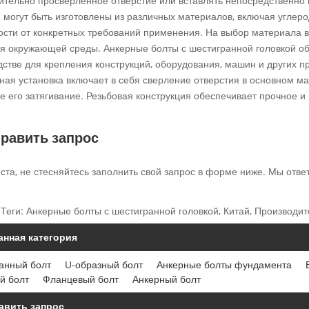
ительно просверленное отверстие или вставлять непосредственно в
й могут быть изготовлены из различных материалов, включая углер
ости от конкретных требований применения. На выбор материала вл
ия окружающей среды. Анкерные болты с шестигранной головкой об
дстве для крепления конструкций, оборудования, машин и других 
ая установка включает в себя сверление отверстия в основном мат
е его затягивание. Резьбовая конструкция обеспечивает прочное и
равить запрос
та, не стесняйтесь заполнить свой запрос в форме ниже. Мы ответ
Теги: Анкерные болты с шестигранной головкой, Китай, Производит
анная категория
анный болт
U-образный болт
Анкерные болты фундамента
й болт
Фланцевый болт
Анкерный болт
авить запрос