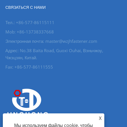
СВЯЗАТЬСЯ С НАМИ
Тел.: +86-577-86115111
Mob: +86-13738337668
Электронная почта: master@wzjhfastener.com
Адрес: No.38 Baita Road, Guoxi Ouhai, Вэньчжоу,
Чжэцзян, Китай.
Fax: +86-577-86111555
X
Мы используем файлы cookie, чтобы