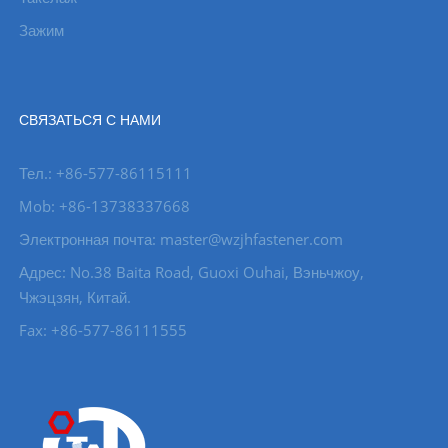
Зажим
СВЯЗАТЬСЯ С НАМИ
Тел.: +86-577-86115111
Mob: +86-13738337668
Электронная почта: master@wzjhfastener.com
Адрес: No.38 Baita Road, Guoxi Ouhai, Вэньчжоу,
Чжэцзян, Китай.
Fax: +86-577-86111555