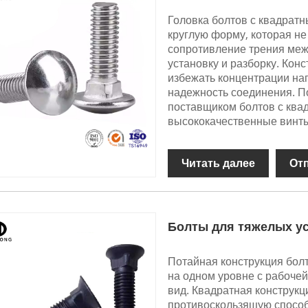
Головка болтов с квадрат
круглую форму, которая не
сопротивление трения меж
установку и разборку. Конс
избежать концентрации на
надежность соединения. П
поставщиком болтов с ква
высококачественные винт
Читать далее
От
Болты для тяжелых у
Потайная конструкция болт
на одном уровне с рабочей
вид. Квадратная конструк
противоскользящую способ