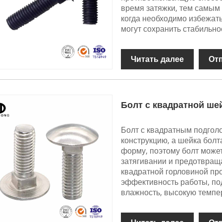
время затяжки, тем самым
когда необходимо избежат
могут сохранить стабильно
Читать далее
От
Болт с квадратной ше
Болт с квадратным подгол
конструкцию, а шейка бол
форму, поэтому болт може
затягивании и предотвраща
квадратной горловиной про
эффективность работы, по
влажность, высокую темпер