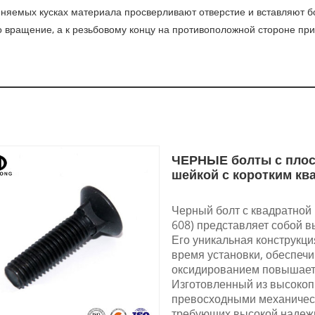
иняемых кусках материала просверливают отверстие и вставляют б
го вращение, а к резьбовому концу на противоположной стороне пр
ЧЕРНЫЕ болты с плоск
шейкой с коротким кв
Черный болт с квадратной 
608) представляет собой в
Его уникальная конструкц
время установки, обеспеч
оксидированием повышает 
Изготовленный из высокоп
превосходными механическ
требующих высокой надежн