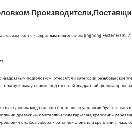
оловком Производители,Поставщи
авить вам болт с квадратным подголовком Jinghong Fasteners®.
м?
с квадратным подголовком, относятся к категории резьбовых креп
 головку и выступ прямо под головкой квадратной формы, предна
 ситуациях, когда головка болта после установки будет скрыта и т
еплении древесины к металлическим каркасам, креплении деревянн
крепления столбов забора к бетонной стене или крепления тяжелой