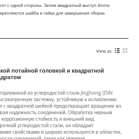
олт с одной стороны. Затем квадратный выступ болта
икрепляются шайба и гайка для завершения сборки.
View as
ой потайной головкой и квадратной
адратом
горловиной из углеродистой стали Jinghong (DIN
ысокопрочную застежку, устойчивую к ослаблению.
ия с квадратной шейкой предотвращает вращение во
ивая надежность соединений. Обработка черным
коррозионную стойкость и внешний вид.
рочной углеродистой стали, он обладает
ими свойствами и широко используется в областях,
ости соединений, таких как тяжелое