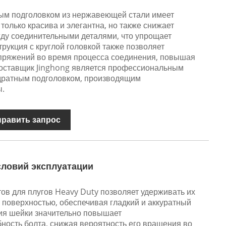
ным подголовком из нержавеющей стали имеет
 только красива и элегантна, но также снижает
ду соединительными деталями, что упрощает
трукция с круглой головкой также позволяет
пряжений во время процесса соединения, повышая
оставщик Jinghong является профессиональным
дратным подголовком, производящим
ы.
править запрос
словий эксплуатации
ов для плугов Heavy Duty позволяет удерживать их
 поверхностью, обеспечивая гладкий и аккуратный
ция шейки значительно повышает
ность болта, снижая вероятность его вращения во