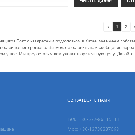
Читать далее
От
<
1
2
вщиков Болт с квадратным подголовком в Китае, мы имеем собстве
ностей вашего региона. Вы можете оставить нам сообщение через
ом у нас. Мы предоставим вам удовлетворительную цену. Давайте 
СВЯЗАТЬСЯ С НАМИ
Тел.: +86-577-86115111
машина
Mob: +86-13738337668