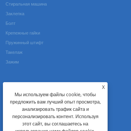
Стиральная машина
Заклепка
Болт
Крепежные гайки
Пружинный штифт
Такелаж
Зажим
X
СВЯЗАТЬСЯ С НАМИ
Мы используем файлы cookie, чтобы
предложить вам лучший опыт просмотра,
Тел.: +86-577-86115111
анализировать трафик сайта и
Mob: +86-13738337668
персонализировать контент. Используя
Электронная почта: master@wzjhfastener.com
этот сайт, вы соглашаетесь на