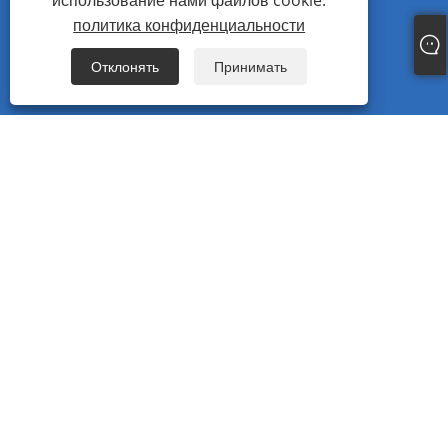
использование нами файлов cookie.
Адрес: No.38 Baita Road, Guoxi Ouhai, Вэньчжоу,
политика конфиденциальности
Чжэцзян, Китай.
Fax: +86-577-86111555
Отклонять
Принимать
Copyright © 2023 Город Вэньчжоу Jinghong Fasteners Co., Ltd. Все права
защищены.
Links
Sitemap
RSS
XML