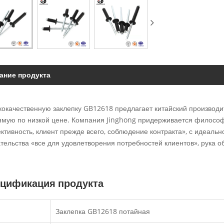
ание продукта
окачественную заклепку GB12618 предлагает китайский производит
мую по низкой цене. Компания Jinghong придерживается философи
тивность, клиент прежде всего, соблюдение контракта», с идеаль
тельства «все для удовлетворения потребностей клиентов», рука об
цификация продукта
Заклепка GB12618 потайная