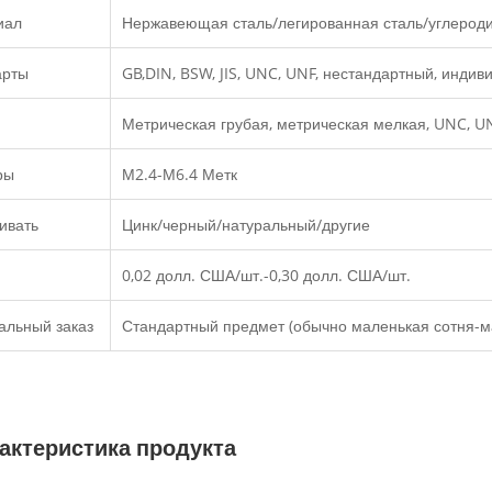
иал
Нержавеющая сталь/легированная сталь/углероди
арты
GB,DIN, BSW, JIS, UNC, UNF, нестандартный, инди
Метрическая грубая, метрическая мелкая, UNC, UN
ры
М2.4-М6.4 Метк
ивать
Цинк/черный/натуральный/другие
0,02 долл. США/шт.-0,30 долл. США/шт.
альный заказ
Стандартный предмет (обычно маленькая сотня-м
актеристика продукта