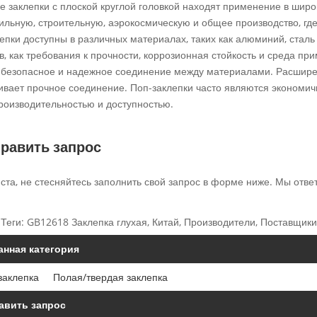
е заклепки с плоской круглой головкой находят применение в шир
ильную, строительную, аэрокосмическую и общее производство, г
лепки доступны в различных материалах, таких как алюминий, стал
, как требования к прочности, коррозионная стойкость и среда пр
 безопасное и надежное соединение между материалами. Расширенн
ивает прочное соединение. Поп-заклепки часто являются экономи
роизводительностью и доступностью.
равить запрос
та, не стесняйтесь заполнить свой запрос в форме ниже. Мы ответ
Теги: GB12618 Заклепка глухая, Китай, Производители, Поставщики,
анная категория
заклепка
Полая/твердая заклепка
авить запрос