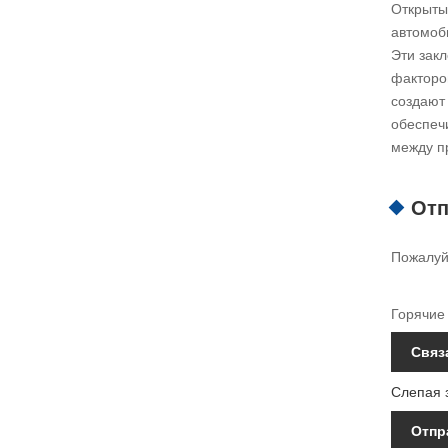
Открыты
автомоб
Эти зак
факторов
создают
обеспеч
между п
Отп
Пожалуйс
Горячие 
Связ
Слепая 
Отпр