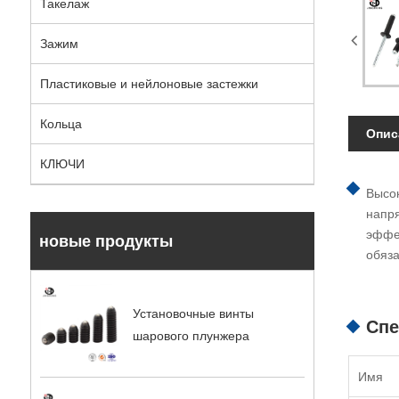
Такелаж
Зажим
Пластиковые и нейлоновые застежки
Кольца
Опис
КЛЮЧИ
Высок
напря
эффек
новые продукты
обяза
Установочные винты
Спе
шарового плунжера
Имя