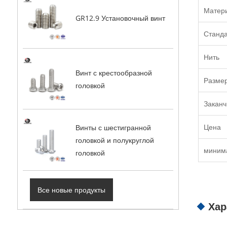
Матер
GR12.9 Установочный винт
Станд
Нить
Винт с крестообразной
Разме
головкой
Заканч
Цена
Винты с шестигранной
головкой и полукруглой
миним
головкой
Все новые продукты
Хар