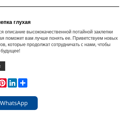
епка глухая
я описание высококачественной потайной заклепки
ая поможет вам лучше понять ее. Приветствуем новых
тов, которые продолжат сотрудничать с нами, чтобы
 будущее!
с
hatsApp
Pinterest
LinkedIn
Share
 WhatsApp