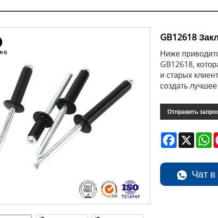
GB12618 Закл
Ниже приводитс
GB12618, котор
и старых клиен
создать лучшее
Отправить запро
Facebook
X
W
Чат в