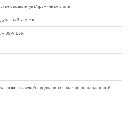
стая сталь/латунь/пружинная сталь
видуальный чертеж
F, BSW, BSF.
аленькая тысяча)/определяется, если он нестандартный