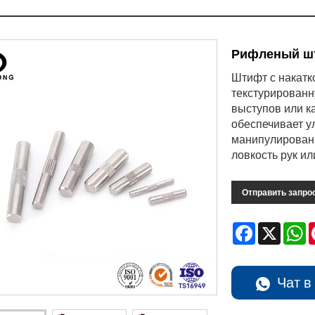
Рифленый ш
Штифт с накатк
текстурированн
выступов или к
обеспечивает у
манипулировани
ловкость рук и
Отправить запро
Facebook
X
W
Чат в