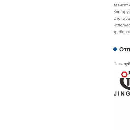
зависит 
Констру
Это гар
использ
требова
Отп
Пожалуйс