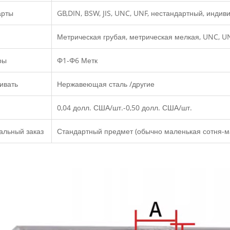
арты
GB,DIN, BSW, JIS, UNC, UNF, нестандартный, инди
Метрическая грубая, метрическая мелкая, UNC, UN
ры
Φ1-Φ6 Метк
ивать
Нержавеющая сталь /другие
0,04 долл. США/шт.-0,50 долл. США/шт.
альный заказ
Стандартный предмет (обычно маленькая сотня-м