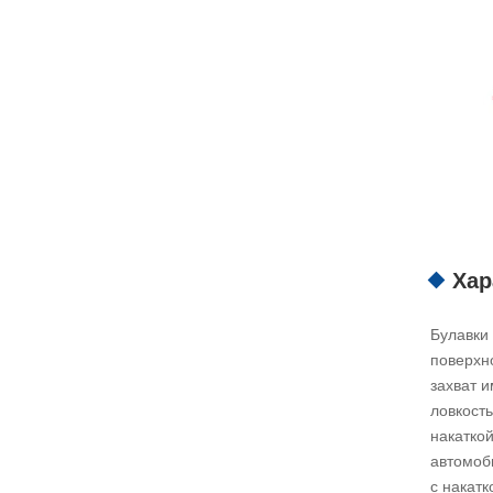
Хар
Булавки
поверхно
захват 
ловкост
накатко
автомоб
с накатк