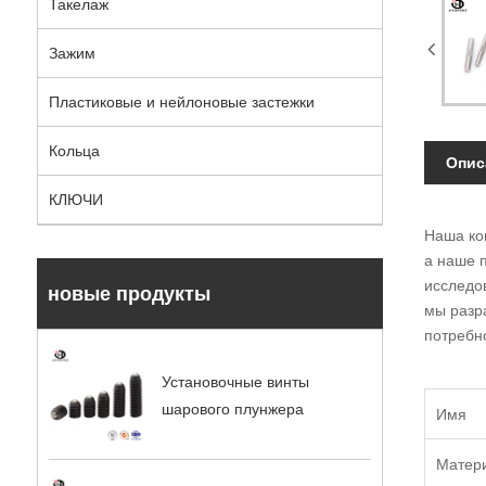
Такелаж
Зажим
Пластиковые и нейлоновые застежки
Кольца
Опис
КЛЮЧИ
Наша ко
а наше 
исследов
новые продукты
мы разр
потребн
Установочные винты
шарового плунжера
Имя
Матер