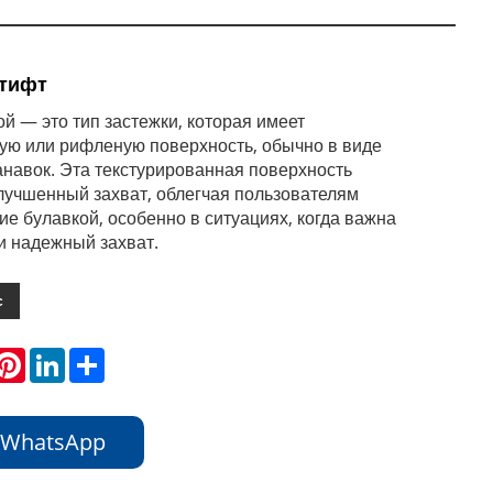
тифт
ой — это тип застежки, которая имеет
ую или рифленую поверхность, обычно в виде
анавок. Эта текстурированная поверхность
лучшенный захват, облегчая пользователям
е булавкой, особенно в ситуациях, когда важна
ли надежный захват.
с
hatsApp
Pinterest
LinkedIn
Share
 WhatsApp