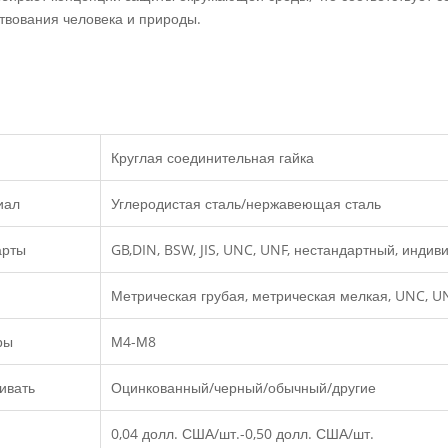
твования человека и природы.
Круглая соединительная гайка
иал
Углеродистая сталь/нержавеющая сталь
арты
GB,DIN, BSW, JIS, UNC, UNF, нестандартный, инди
Метрическая грубая, метрическая мелкая, UNC, UN
ры
М4-М8
ивать
Оцинкованный/черный/обычный/другие
0,04 долл. США/шт.-0,50 долл. США/шт.