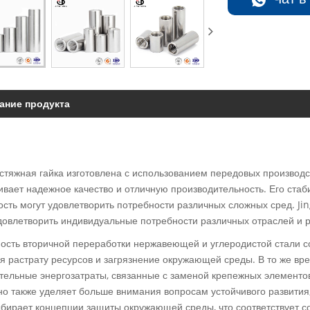
ание продукта
стяжная гайка изготовлена ​​с использованием передовых производ
ивает надежное качество и отличную производительность. Его ста
ость могут удовлетворить потребности различных сложных сред. J
довлетворить индивидуальные потребности различных отраслей и 
ость вторичной переработки нержавеющей и углеродистой стали со
я растрату ресурсов и загрязнение окружающей среды. В то же вр
тельные энергозатраты, связанные с заменой крепежных элементов
 но также уделяет больше внимания вопросам устойчивого развития
ыбирает концепции защиты окружающей среды, что соответствует 