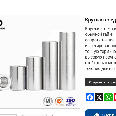
Круглая сое
Круглая стяжна
обычной гайки,
сопротивление 
​​из легирован
точную термиче
высокую прочно
стойкость и мо
течение длител
Отправить запро
Facebook
X
W
Чат в