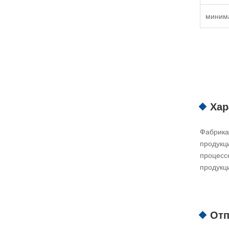
миним
Хар
Фабрика
продукц
процесс
продукц
Отп