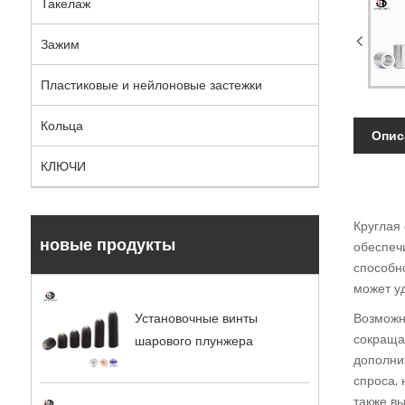
Такелаж
Зажим
Пластиковые и нейлоновые застежки
Кольца
Опис
КЛЮЧИ
Круглая 
новые продукты
обеспеч
способн
может у
Возможн
Установочные винты
сокраща
шарового плунжера
дополни
спроса,
также в