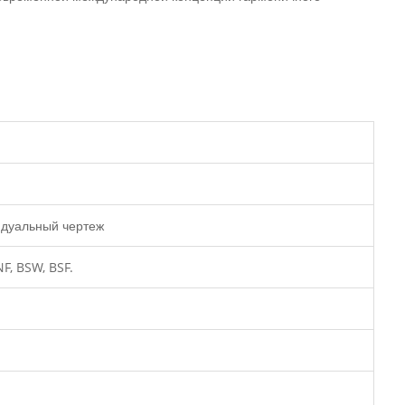
видуальный чертеж
F, BSW, BSF.