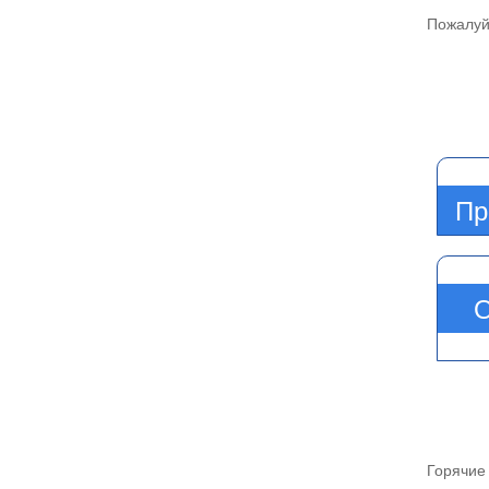
Пожалуйс
П
Пр
О
П
Горячие 