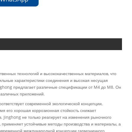
ственных технологий и высококачественных материалов, что
бильные характеристики соединения и высокая несущая
inghong предлагает различные спецификации от M4 до M8. Он
различных приложений.
ответствует современной экологической концепции,
емя его хорошая коррозионная стойкость снижает
. Jinghong не только реагирует на изменения рыночного
, применяет устойчивые методы производства и материалы, а
современной международной концепции гармоничного