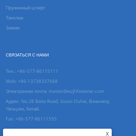
Пружинный штифт
Такелаж
Зажим
СВЯЗАТЬСЯ С НАМИ
Тел.: +86-577-86115111
Mob: +86-13738337668
Электронная почта: master@wzjhfastener.com
Адрес: No.38 Baita Road, Guoxi Ouhai, Вэньчжоу,
Чжэцзян, Китай.
Fax: +86-577-86111555
X