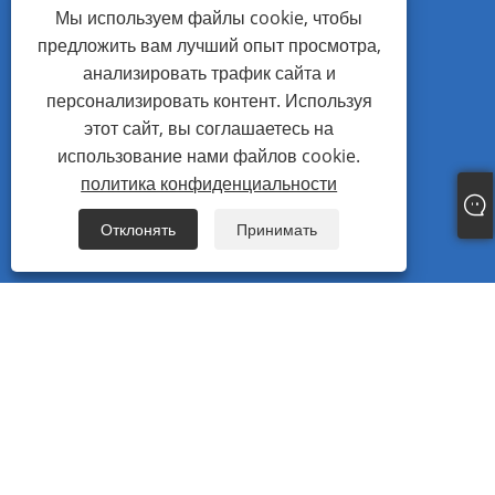
Мы используем файлы cookie, чтобы
предложить вам лучший опыт просмотра,
Тел.: +86-577-86115111
анализировать трафик сайта и
Mob: +86-13738337668
персонализировать контент. Используя
Электронная почта: master@wzjhfastener.com
этот сайт, вы соглашаетесь на
использование нами файлов cookie.
Адрес: No.38 Baita Road, Guoxi Ouhai, Вэньчжоу,
политика конфиденциальности
Чжэцзян, Китай.
Fax: +86-577-86111555
Отклонять
Принимать