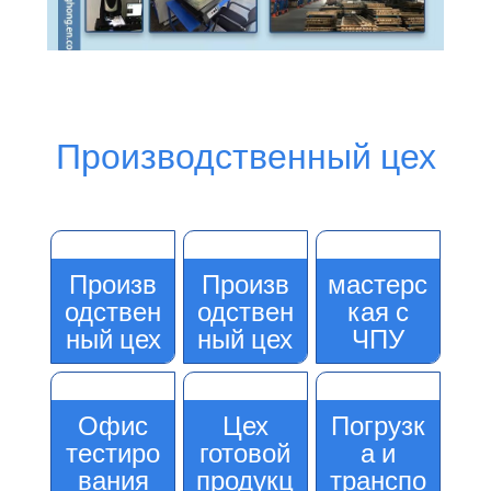
Производственный цех
Произв
Произв
мастерс
одствен
одствен
кая с
ный цех
ный цех
ЧПУ
Офис
Цех
Погрузк
тестиро
готовой
а и
вания
продукц
транспо