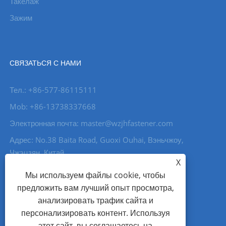
Такелаж
Зажим
СВЯЗАТЬСЯ С НАМИ
Тел.: +86-577-86115111
Mob: +86-13738337668
Электронная почта: master@wzjhfastener.com
Адрес: No.38 Baita Road, Guoxi Ouhai, Вэньчжоу,
Чжэцзян, Китай.
X
Fax: +86-577-86111555
Мы используем файлы cookie, чтобы
предложить вам лучший опыт просмотра,
анализировать трафик сайта и
персонализировать контент. Используя
этот сайт, вы соглашаетесь на