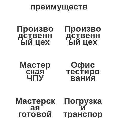
преимуществ
Произво
Произво
дственн
дственн
ый цех
ый цех
Мастер
Офис
ская
тестиро
ЧПУ
вания
Мастерск
Погрузка
ая
и
готовой
транспор