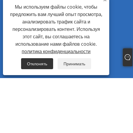
СВЯЗАТЬСЯ С НАМИ
Мы используем файлы cookie, чтобы
предложить вам лучший опыт просмотра,
Тел.: +86-577-86115111
анализировать трафик сайта и
Mob: +86-13738337668
персонализировать контент. Используя
Электронная почта: master@wzjhfastener.com
этот сайт, вы соглашаетесь на
использование нами файлов cookie.
Адрес: No.38 Baita Road, Guoxi Ouhai, Вэньчжоу,
политика конфиденциальности
Чжэцзян, Китай.
Fax: +86-577-86111555
Отклонять
Принимать