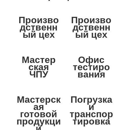
Произво
Произво
дственн
дственн
ый цех
ый цех
Мастер
Офис
ская
тестиро
ЧПУ
вания
Мастерск
Погрузка
ая
и
готовой
транспор
продукци
тировка
и