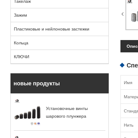
Такелаж
Зажим
Пластиковые и нейлоновые застежки
Кольца
Опис
КЛЮЧИ
Спе
Имя
новые продукты
Матер
Установочные винты
Станд
шарового плунжера
Нить