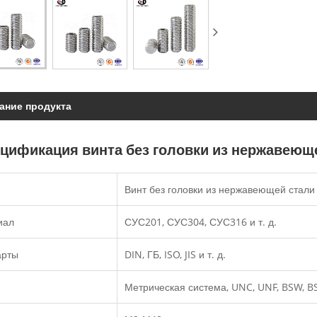
ание продукта
цификация винта без головки из нержавеющ
Винт без головки из нержавеющей стали
иал
СУС201, СУС304, СУС316 и т. д.
арты
DIN, ГБ, ISO, JIS и т. д.
Метрическая система, UNC, UNF, BSW, BS