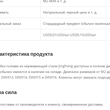
ры
М2-М48 и т. д.
ивать
Натуральный, черный цинк и т. д.
альный заказ
Стардардный предмет (обычно маленька
USD0,01USD/шт-USD0,15USD/шт
актеристика продукта
без головки из нержавеющей стали Jinghong доступны в полном ди
 обычно имеются в наличии на складе. Диапазон размеров от M2 до
й DIN913, DIN914, DIN915 и DIN916. Клиенты могут заказать подхо
а сила
поставки от производителя к клиенту, своевременная доставка.