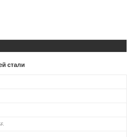
ей стали
F.