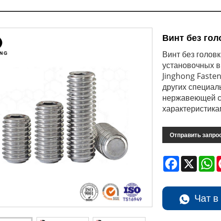
Винт без го
Винт без голов
установочных в
Jinghong Faste
других специал
нержавеющей с
характеристика
Отправить запро
Facebook
X
W
Чат в