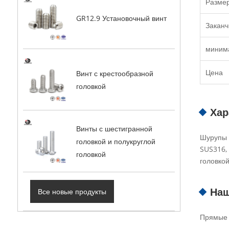
Разме
GR12.9 Установочный винт
Заканч
миним
Цена
Винт с крестообразной
головкой
Хар
Винты с шестигранной
Шурупы 
головкой и полукруглой
SUS316,
головкой
головко
Наш
Все новые продукты
Прямые 