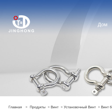
Дом
Главная
>
Продукты
>
Винт
>
Установочный Винт
> Винт б