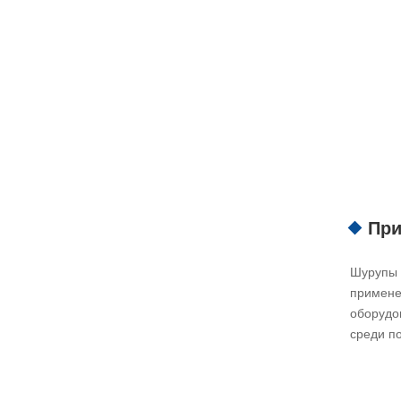
При
Шурупы 
примене
оборудо
среди п