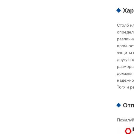
Хар
Столб и
определ
различны
прочнос
защиты 
другую 
размеры
должны 
надежнос
Torx и 
Отп
Пожалуйс