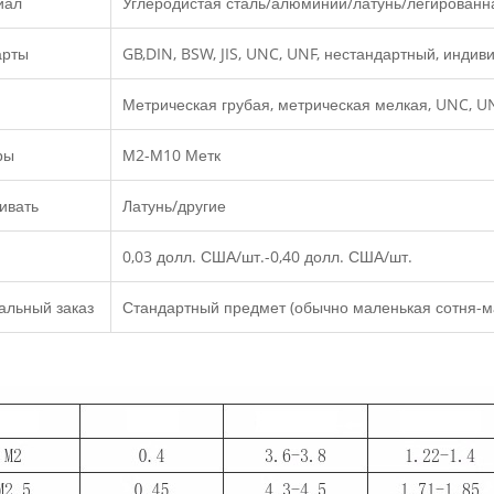
иал
Углеродистая сталь/алюминий/латунь/легированн
арты
GB,DIN, BSW, JIS, UNC, UNF, нестандартный, инди
Метрическая грубая, метрическая мелкая, UNC, UN
ры
М2-М10 Метк
ивать
Латунь/другие
0,03 долл. США/шт.-0,40 долл. США/шт.
альный заказ
Стандартный предмет (обычно маленькая сотня-м