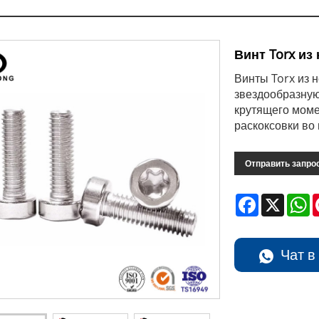
Винт Torx и
Винты Torx из
звездообразну
крутящего моме
раскоксовки во
Отправить запро
Facebook
X
W
Чат в