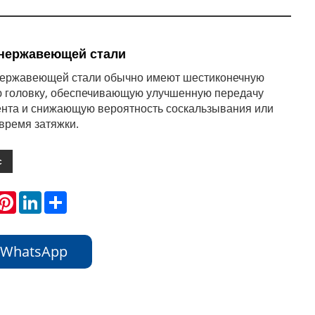
з нержавеющей стали
 нержавеющей стали обычно имеют шестиконечную
ю головку, обеспечивающую улучшенную передачу
нта и снижающую вероятность соскальзывания или
 время затяжки.
с
hatsApp
Pinterest
LinkedIn
Share
 WhatsApp