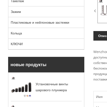
Такелаж
Зажим
Пластиковые и нейлоновые застежки
Кольца
Опис
КЛЮЧИ
Wenzhou
доступн
собстве
новые продукты
беспоко
продукц
поставк
Установочные винты
шарового плунжера
Имя