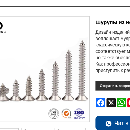
Шурупы из н
Дизайн изделий
воплощает мудр
классическую к
соответствует 
но также обесп
Как профессион
приступить к р
Отправить запро
Facebook
X
W
Чат в