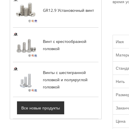
время у
GR12.9 Установочный винт
Винт с крестообразной
Имя
головкой
Матер
Станд
Винты с шестигранной
головкой и полукруглой
Нить
головкой
Разме
Заканч
Все новые продукты
Цена