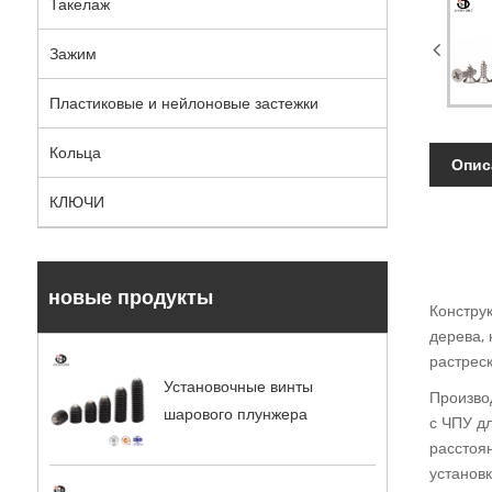
Такелаж
Зажим
Пластиковые и нейлоновые застежки
Кольца
Опис
КЛЮЧИ
новые продукты
Конструк
дерева,
растрес
Установочные винты
Производ
шарового плунжера
с ЧПУ дл
расстоя
установ