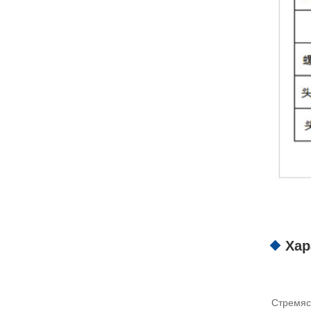
Хар
Стремяс