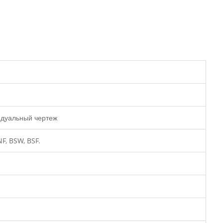
видуальный чертеж
F, BSW, BSF.