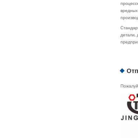
процесс
вредных
производ
Стандар
детали,
предпри
Отп
Пожалуйс