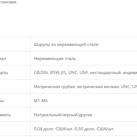
становки.
Шурупы из нержавеющей стали
иал
Нержавеющая сталь
арты
GB,DIN, BSW, JIS, UNC, UNF, нестандартный, инди
Метрическая грубая, метрическая мелкая, UNC, UN
ры
М1-М6
ивать
Натуральный/черный/другие
0,04 долл. США/шт.-0,50 долл. США/шт.