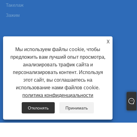
Такелаж
Зажим
X
СВЯЗАТЬСЯ С НАМИ
Мы используем файлы cookie, чтобы
предложить вам лучший опыт просмотра,
Тел.: +86-577-86115111
анализировать трафик сайта и
Mob: +86-13738337668
персонализировать контент. Используя
Электронная почта: master@wzjhfastener.com
этот сайт, вы соглашаетесь на
использование нами файлов cookie.
Адрес: No.38 Baita Road, Guoxi Ouhai, Вэньчжоу,
политика конфиденциальности
Чжэцзян, Китай.
Fax: +86-577-86111555
Отклонять
Принимать