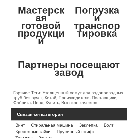
Мастерск
Погрузка
ая
и
готовой
транспор
продукци
тировка
и
Партнеры посещают
завод
Горячие Теги: Утолщенный хомут для водопроводных
труб без ручек, Китай, Производители, Поставщики,
Фабрика, Цена, Купить, Высокое качество
Связанная категория
Винт
Стиральная машина
Заклепка
Болт
Крепежные гайки
Пружинный штифт
Такелаж
Зажим