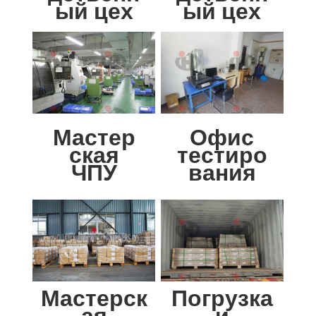
ый цех
ый цех
Мастер
Офис
ская
тестиро
ЧПУ
вания
Мастерск
Погрузка
ая
и