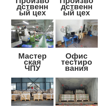
Произво
Произво
дственн
дственн
ый цех
ый цех
Мастер
Офис
ская
тестиро
ЧПУ
вания