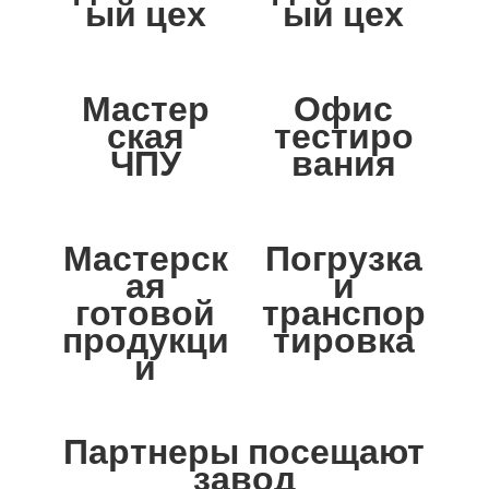
ый цех
ый цех
Мастер
Офис
ская
тестиро
ЧПУ
вания
Мастерск
Погрузка
ая
и
готовой
транспор
продукци
тировка
и
Партнеры посещают
завод