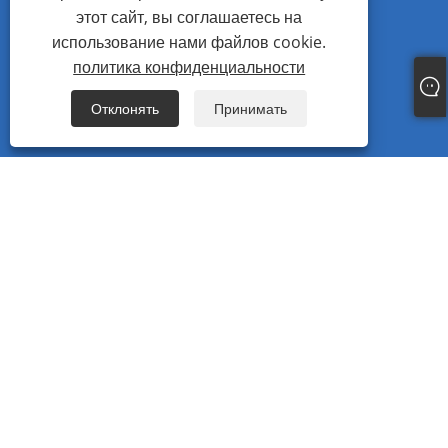
Электронная почта: master@wzjhfastener.com
этот сайт, вы соглашаетесь на
использование нами файлов cookie.
Адрес: No.38 Baita Road, Guoxi Ouhai, Вэньчжоу,
политика конфиденциальности
Чжэцзян, Китай.
Fax: +86-577-86111555
Отклонять
Принимать
Copyright © 2023 Город Вэньчжоу Jinghong Fasteners Co., Ltd. Все права
защищены.